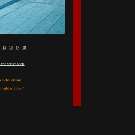
 -
15
-
16
-
17
-
18
k von weiter oben.
h nicht bekannt.
n gibt es Infos ?