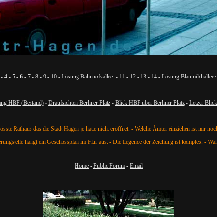
-
4
-
5
-
6
-
7
-
8
-
9
-
10
- Lösung Bahnhofsallee: -
11
-
12
-
13
-
14
- Lösung Blaumilchallee
:
ang HBF (Bestand)
-
Draufsichten Berliner Platz
-
Blick HBF über Berliner Platz
-
Letzer Blic
össte Rathaus das die Stadt Hagen je hatte nicht eröffnet. - Welche Ämter einziehen ist mir noc
erungstelle hängt ein Geschossplan im Flur aus. - Die Legende der Zeichung ist komplex. - Wan
Home
-
Public Forum
-
Email