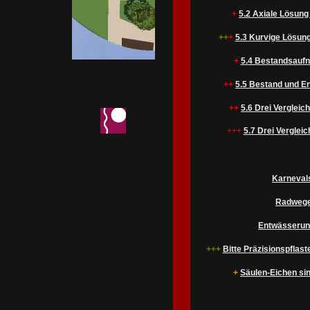
+
5.2 Axiale Lösung
++
+
5.3 Kurvige Lösung
+
5.4 Bestandsaufn
++
5.5 Bestand und En
++
5.6 Drei Verglei
+++
5.7 Drei Vergleic
Karnevals
Radwegep
Entwässerun
+++
Bitte Präzisionspflaste
+
Säulen-Eichen sin