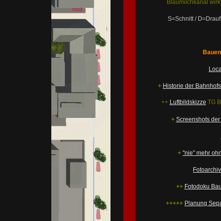
Blaumilchkanal wirk
S=Schnitt / D=Drauf
Bauen 
Loca
+
Historie der Bahnhofs
++
Luftbildskizze
TG B
+
Screenshots der
+
"nie" mehr oh
Fotoarchiv
++
Fotodoku Baus
+++++
Planung Sepa