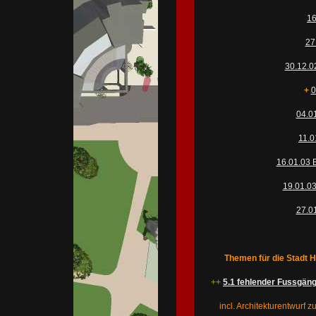
16
27
30.12.02
+
0
04.0
11.0
16.01.03 
19.01.03
27.0
Themen für die Stadt Hag
++
5.1 fehlender Fussgäng
incl. Architekturentwurf z