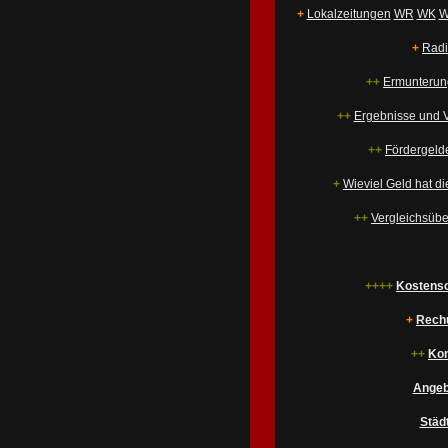
+
Lokalzeitungen
WR
WK
W
+
Radi
++
Ermunterun
++
Ergebnisse und V
++
Fördergelde
+
Wieviel Geld hat di
++
Vergleichsübe
++++
Kostensc
+
Rechu
++
Kon
Angeb
Städ