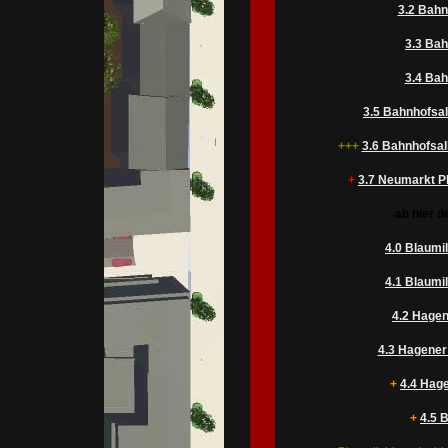
3.2 Bahn
3.3 Bah
3.4 Bah
3.5 Bahnhofsal
+++
3.6 Bahnhofsal
+
3.7 Neumarkt Pl
ab hier d
4.0 Blaumil
4.1 Blaumil
4.2 Hagen
4.3 Hagener
+
4.4 Hage
+
4.5 