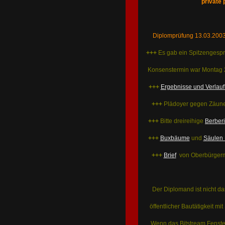
private 
Diplomprüfung 13.03.2003
+++
Es gab ein Spitzengesp
Konsenstermin war Montag 2
+++
Ergebnisse und Verlauf
+++
Plädoyer gegen Zäune
+++
Bitte dreireihige
Berber
+++
Buxbäume
und
Säulen 
+++
Brief
von Oberbürgerme
Der Diplomand ist nicht d
öffentlicher Bautätigkeit mi
Wenn das Bitstream Fenster f