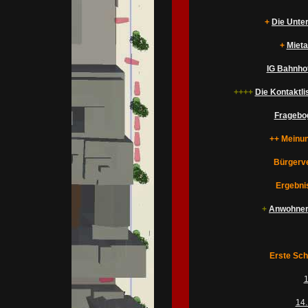
+
Die Unte
+
Mieta
IG Bahnhof
++++
Die Kontaktl
Fragebo
++ Meinun
Bürgerv
Ergebni
+
Anwohnerb
Erste Schr
1
14.