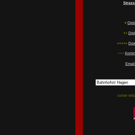
Strass
+
Dipl
++
Dip
+++++
Dow
+++
Kommu
Email
curser setz